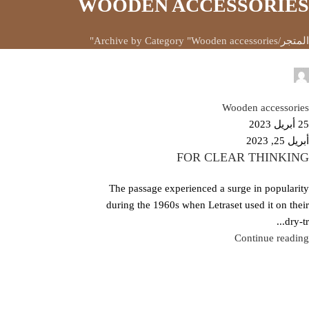
WOODEN ACCESSORIES
المتجر
Archive by Category "Wooden accessories"
Temp User
0
Wooden accessories
25 أبريل 2023
أبريل 25, 2023
FOR CLEAR THINKING
The passage experienced a surge in popularity
during the 1960s when Letraset used it on their
dry-tr...
Continue reading